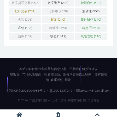
数字货币交易
(150)
数字资产
(286)
智能合约
(532)
杠杆交易
(231)
比特币
(2378)
波动性
(352)
火币
(306)
矿池
(240)
硬件钱包
(170)
私钥
(186)
稀缺性
(193)
稳定币
(113)
质押
(109)
钱包
(1612)
风险管理
(110)
本站内容仅供行业科普与信息分享，不构成任何投资建议
加密货币市场风险极高，投资需谨慎。部分内容源自互联网，如有侵权
请
联系我们
删除
豫ICP备2023004988号-2
QQ: 1257245
anysany@foxmail.com
© 2026 60搜加密行情 — 比特币价格_加密货币行情_市场分析