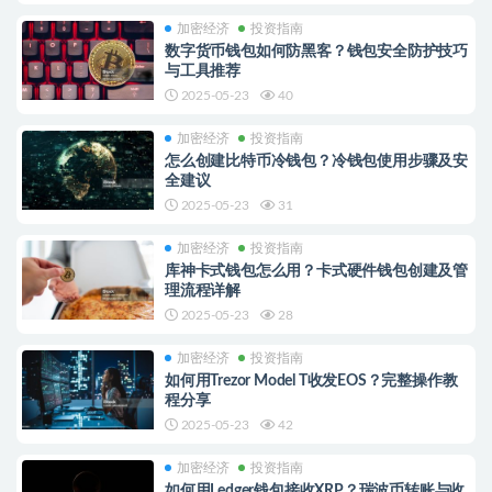
加密经济
投资指南
数字货币钱包如何防黑客？钱包安全防护技巧
与工具推荐
2025-05-23
40
加密经济
投资指南
怎么创建比特币冷钱包？冷钱包使用步骤及安
全建议
2025-05-23
31
加密经济
投资指南
库神卡式钱包怎么用？卡式硬件钱包创建及管
理流程详解
2025-05-23
28
加密经济
投资指南
如何用Trezor Model T收发EOS？完整操作教
程分享
2025-05-23
42
加密经济
投资指南
如何用Ledger钱包接收XRP？瑞波币转账与收