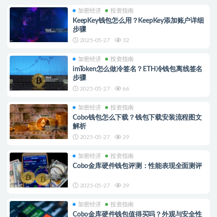
加密经济
投资指南
KeepKey钱包怎么用？KeepKey添加账户详细
步骤
2025-05-27
32
加密经济
投资指南
imToken怎么做冷签名？ETH冷钱包离线签名
步骤
2025-05-27
66
加密经济
投资指南
Cobo钱包怎么下载？钱包下载安装流程图文
解析
2025-05-27
29
加密经济
投资指南
Cobo金库硬件钱包评测：性能表现全面测评
2025-05-27
39
加密经济
投资指南
Cobo金库硬件钱包值得买吗？外观与安全性