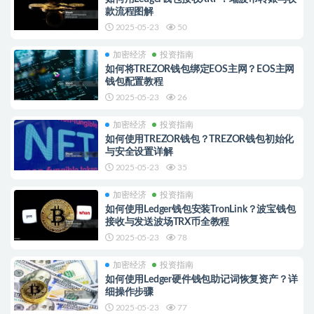
款流程图解
2025-05-23
50
加密经济
投资指南
如何将TREZOR钱包绑定EOS主网？EOS主网
钱包配置教程
2025-05-23
26
加密经济
投资指南
如何使用TREZOR钱包？TREZOR钱包初始化
与安全设置详解
2025-05-23
35
加密经济
投资指南
如何使用Ledger钱包安装TronLink？波宝钱包
接收与发送波场TRX币全教程
2025-05-23
78
加密经济
投资指南
如何使用Ledger硬件钱包助记词恢复资产？详
细操作步骤
2025-05-23
77