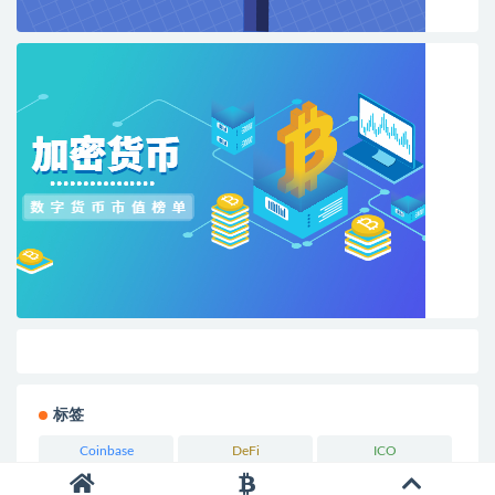
标签
Coinbase
DeFi
ICO
Kraken
NFT
OKX