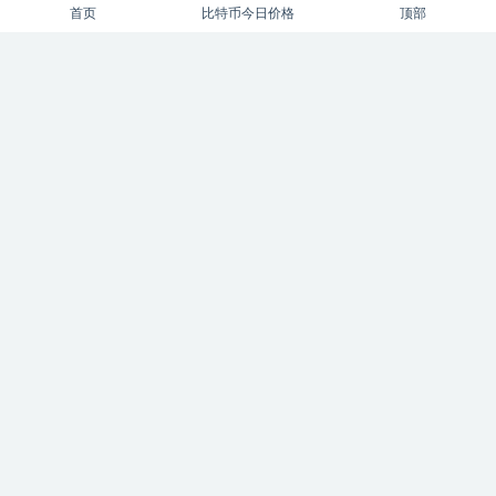
首页
比特币今日价格
顶部
USDT
中心化
交易对
交易所
交易量
代币
以太坊
价格波动
供应链
冷钱包
加密货币
加密货币市场
区块链
区块链技术
去中心化
去中心化交易所
去中心化金融
合约交易
币安
市场情绪
市场波动
技术分析
挖矿
数字货币
数字货币交易
数字资产
智能合约
杠杆交易
比特币
波动性
火币
矿池
硬件钱包
私钥
稀缺性
稳定币
质押
钱包
风险管理