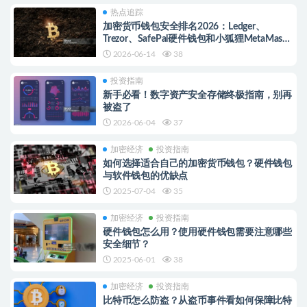
热点追踪
加密货币钱包安全排名2026：Ledger、
Trezor、SafePal硬件钱包和小狐狸MetaMask
软件钱包全面对比
2026-06-14
38
投资指南
新手必看！数字资产安全存储终极指南，别再
被盗了
2026-06-04
37
加密经济
投资指南
如何选择适合自己的加密货币钱包？硬件钱包
与软件钱包的优缺点
2025-07-04
35
加密经济
投资指南
硬件钱包怎么用？使用硬件钱包需要注意哪些
安全细节？
2025-06-01
38
加密经济
投资指南
比特币怎么防盗？从盗币事件看如何保障比特