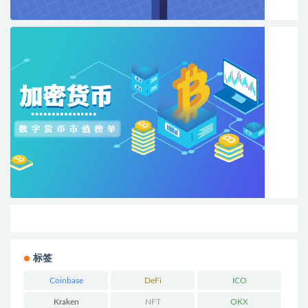
标签
Coinbase
DeFi
ICO
Kraken
NFT
OKX