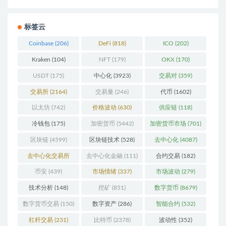
标签云
Coinbase
(206)
DeFi
(818)
ICO
(202)
Kraken
(104)
NFT
(179)
OKX
(170)
USDT
(175)
中心化
(3923)
交易对
(359)
交易所
(2164)
交易量
(246)
代币
(1602)
以太坊
(742)
价格波动
(630)
供应链
(118)
冷钱包
(175)
加密货币
(5442)
加密货币市场
(701)
区块链
(4599)
区块链技术
(528)
去中心化
(4087)
去中心化交易所
去中心化金融
(111)
合约交易
(182)
(196)
币安
(439)
市场情绪
(337)
市场波动
(279)
技术分析
(148)
挖矿
(851)
数字货币
(8679)
数字货币交易
(150)
数字资产
(286)
智能合约
(532)
杠杆交易
(231)
比特币
(2378)
波动性
(352)