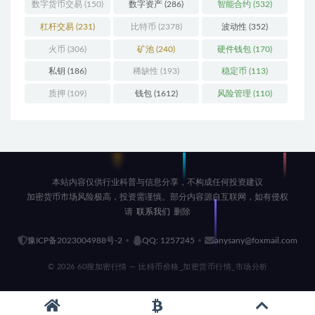
数字货币交易
(150)
数字资产
(286)
智能合约
(532)
杠杆交易
(231)
比特币
(2378)
波动性
(352)
火币
(306)
矿池
(240)
硬件钱包
(170)
私钥
(186)
稀缺性
(193)
稳定币
(113)
质押
(109)
钱包
(1612)
风险管理
(110)
本站内容仅供行业科普与信息分享，不构成任何投资建议
加密货币市场风险极高，投资需谨慎。部分内容源自互联网，如有侵权
请
联系我们
删除
豫ICP备2023004988号-2
QQ: 1257245
anysany@foxmail.com
© 2026 60搜加密行情 — 比特币价格_加密货币行情_市场分析