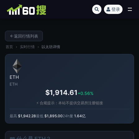
登录
全部
返回行情列表
首页
›
实时行情
›
以太坊详情
ETH
ETH
$1,914.61
+0.56%
⚡ 合规提示：本站不提供交易所注册链接
最高
$1,942.28
最低
$1,895.00
24h量
1.64亿
📖 什么是 ETH？