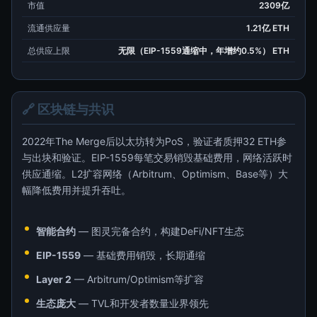
市值
2309亿
流通供应量
1.21亿 ETH
总供应上限
无限（EIP-1559通缩中，年增约0.5%） ETH
🔗 区块链与共识
2022年The Merge后以太坊转为PoS，验证者质押32 ETH参
与出块和验证。EIP-1559每笔交易销毁基础费用，网络活跃时
供应通缩。L2扩容网络（Arbitrum、Optimism、Base等）大
幅降低费用并提升吞吐。
智能合约
— 图灵完备合约，构建DeFi/NFT生态
EIP-1559
— 基础费用销毁，长期通缩
Layer 2
— Arbitrum/Optimism等扩容
生态庞大
— TVL和开发者数量业界领先