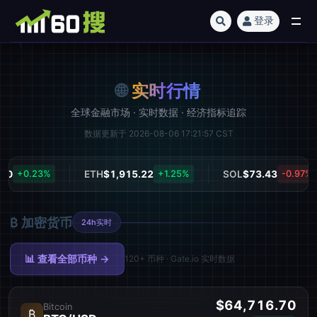
登录
全部
🌐
实时行情
全球金融市场 · 实时数据 · 经济指标追踪
数据更新于 2026-08-06 17:21:57 CST
0
+0.23%
ETH
$1,915.22
+1.25%
SOL
$73.43
-0.97%
₿ 加密货币
24h实时
📊 查看全部币种 →
120+ 币种 · Gate.io 实时数据
$64,716.70
Bitcoin
₿