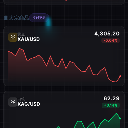
🛢️ 大宗商品
实时更新
4,305.20
黄金
🥇
XAU/USD
-0.04%
62.29
白银
🥈
XAG/USD
+0.14%