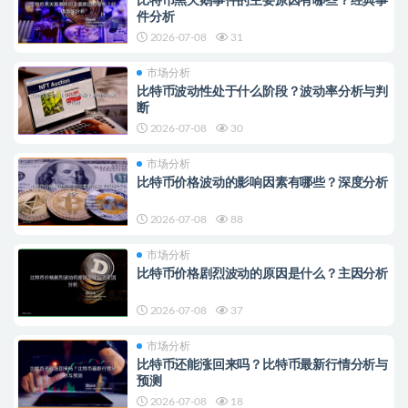
比特币黑天鹅事件的主要原因有哪些？经典事
件分析
2026-07-08
31
市场分析
比特币波动性处于什么阶段？波动率分析与判
断
2026-07-08
30
市场分析
比特币价格波动的影响因素有哪些？深度分析
2026-07-08
88
市场分析
比特币价格剧烈波动的原因是什么？主因分析
2026-07-08
37
市场分析
比特币还能涨回来吗？比特币最新行情分析与
预测
2026-07-08
18