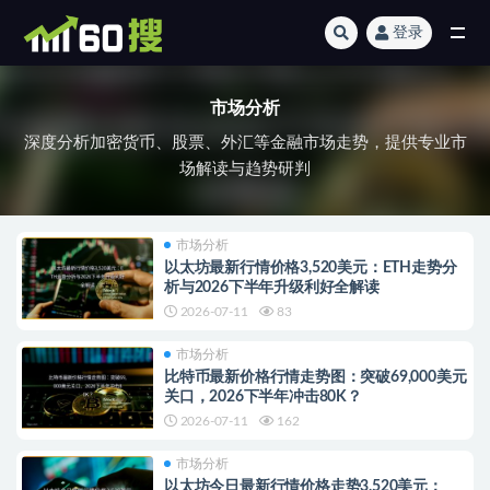
登录
市场分析
市场分析
深度分析加密货币、股票、外汇等金融市场走势，提供专业市
场解读与趋势研判
市场分析
以太坊最新行情价格3,520美元：ETH走势分
析与2026下半年升级利好全解读
2026-07-11
83
市场分析
比特币最新价格行情走势图：突破69,000美元
关口，2026下半年冲击80K？
2026-07-11
162
市场分析
以太坊今日最新行情价格走势3,520美元：