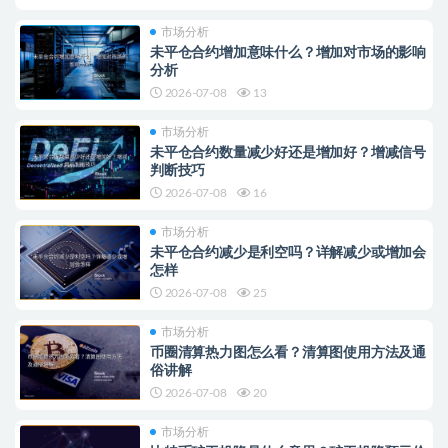
市场分析
未平仓合约增加意味什么？增加对市场的影响
分析
2026-07-08
13
市场分析
未平仓合约数量减少好还是增加好？增减信号
判断技巧
2026-07-08
16
市场分析
未平仓合约减少是利空吗？详解减少或增加会
怎样
2026-07-08
25
市场分析
币圈清算热力图怎么看？清算图使用方法及通
俗讲解
2026-07-08
20
市场分析