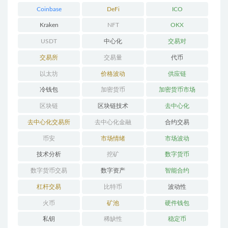
Coinbase
DeFi
ICO
Kraken
NFT
OKX
USDT
中心化
交易对
交易所
交易量
代币
以太坊
价格波动
供应链
冷钱包
加密货币
加密货币市场
区块链
区块链技术
去中心化
去中心化交易所
去中心化金融
合约交易
币安
市场情绪
市场波动
技术分析
挖矿
数字货币
数字货币交易
数字资产
智能合约
杠杆交易
比特币
波动性
火币
矿池
硬件钱包
私钥
稀缺性
稳定币