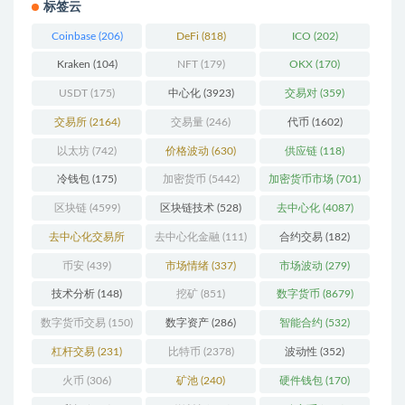
标签云
Coinbase
(206)
DeFi
(818)
ICO
(202)
Kraken
(104)
NFT
(179)
OKX
(170)
USDT
(175)
中心化
(3923)
交易对
(359)
交易所
(2164)
交易量
(246)
代币
(1602)
以太坊
(742)
价格波动
(630)
供应链
(118)
冷钱包
(175)
加密货币
(5442)
加密货币市场
(701)
区块链
(4599)
区块链技术
(528)
去中心化
(4087)
去中心化交易所
去中心化金融
(111)
合约交易
(182)
(196)
币安
(439)
市场情绪
(337)
市场波动
(279)
技术分析
(148)
挖矿
(851)
数字货币
(8679)
数字货币交易
(150)
数字资产
(286)
智能合约
(532)
杠杆交易
(231)
比特币
(2378)
波动性
(352)
火币
(306)
矿池
(240)
硬件钱包
(170)