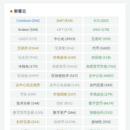
标签云
Coinbase
(206)
DeFi
(818)
ICO
(202)
Kraken
(104)
NFT
(179)
OKX
(170)
USDT
(175)
中心化
(3923)
交易对
(359)
交易所
(2164)
交易量
(246)
代币
(1602)
以太坊
(742)
价格波动
(630)
供应链
(118)
冷钱包
(175)
加密货币
(5442)
加密货币市场
(701)
区块链
(4599)
区块链技术
(527)
去中心化
(4087)
去中心化交易所
去中心化金融
(110)
合约交易
(182)
(196)
币安
(439)
市场情绪
(337)
市场波动
(279)
技术分析
(148)
挖矿
(851)
数字货币
(8679)
数字货币交易
(150)
数字资产
(286)
智能合约
(532)
杠杆交易
(231)
比特币
(2378)
波动性
(352)