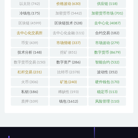
以太坊
(742)
价格波动
(630)
供应链
(118)
冷钱包
(175)
加密货币
(5442)
加密货币市场
(701)
区块链
(4599)
区块链技术
(528)
去中心化
(4087)
去中心化交易所
去中心化金融
(111)
合约交易
(182)
(196)
币安
(439)
市场情绪
(337)
市场波动
(279)
技术分析
(148)
挖矿
(851)
数字货币
(8679)
数字货币交易
(150)
数字资产
(286)
智能合约
(532)
杠杆交易
(231)
比特币
(2378)
波动性
(352)
火币
(306)
矿池
(240)
硬件钱包
(170)
私钥
(186)
稀缺性
(193)
稳定币
(113)
质押
(109)
钱包
(1612)
风险管理
(110)