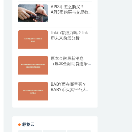
API3币怎么购买？
API3币购买与交易教
程
link币有潜力吗？link
币未来前景分析
厚本金融最新消息
（厚本金融助贷惹争
议 收取高额服务费和
保证金）
BABY币在哪里买？
BABY币买卖平台大盘
点
标签云