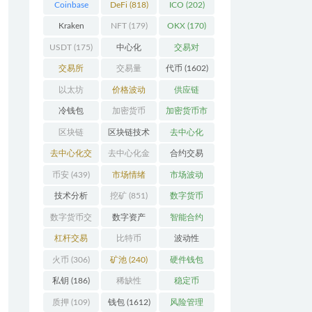
Coinbase
DeFi
(818)
ICO
(202)
(206)
Kraken
NFT
(179)
OKX
(170)
(104)
USDT
(175)
中心化
交易对
(3923)
(359)
交易所
交易量
代币
(1602)
(2164)
(246)
以太坊
价格波动
供应链
(742)
(630)
(118)
冷钱包
加密货币
加密货币市
(175)
(5442)
场
(701)
区块链
区块链技术
去中心化
(4599)
(528)
(4087)
去中心化交
去中心化金
合约交易
易所
(196)
融
(111)
(182)
币安
(439)
市场情绪
市场波动
(337)
(279)
技术分析
挖矿
(851)
数字货币
(148)
(8679)
数字货币交
数字资产
智能合约
易
(150)
(286)
(532)
杠杆交易
比特币
波动性
(231)
(2378)
(352)
火币
(306)
矿池
(240)
硬件钱包
(170)
私钥
(186)
稀缺性
稳定币
(193)
(112)
质押
(109)
钱包
(1612)
风险管理