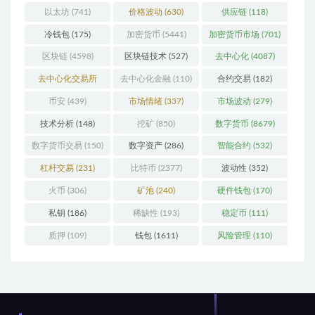
以太坊
(741)
价格波动
(630)
供应链
(118)
冷钱包
(175)
加密货币
(5441)
加密货币市场
(701)
区块链
(4598)
区块链技术
(527)
去中心化
(4087)
去中心化交易所
去中心化金融
(110)
合约交易
(182)
(196)
币安
(439)
市场情绪
(337)
市场波动
(279)
技术分析
(148)
挖矿
(850)
数字货币
(8679)
数字货币交易
(150)
数字资产
(286)
智能合约
(532)
杠杆交易
(231)
比特币
(2377)
波动性
(352)
火币
(306)
矿池
(240)
硬件钱包
(170)
私钥
(186)
稀缺性
(193)
稳定币
(111)
质押
(109)
钱包
(1611)
风险管理
(110)