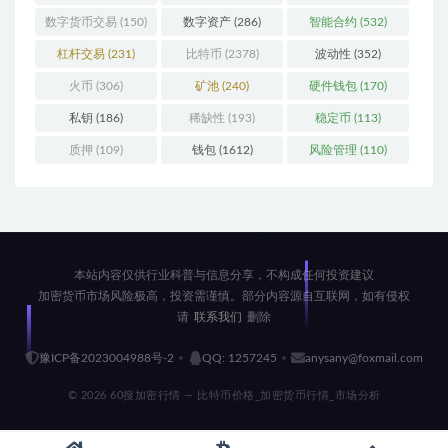
数字货币交易
(150)
数字资产
(286)
智能合约
(532)
杠杆交易
(231)
比特币
(2378)
波动性
(352)
火币
(306)
矿池
(240)
硬件钱包
(170)
私钥
(186)
稀缺性
(193)
稳定币
(113)
质押
(109)
钱包
(1612)
风险管理
(110)
本站内容仅供行业科普与信息分享，不构成任何投资建议
加密货币市场风险极高，投资需谨慎。部分内容源自互联网，如有侵权
请
联系我们
删除
豫ICP备2023004988号-2
QQ: 1257245
anysany@foxmail.com
© 2026 60搜加密行情 — 比特币价格_加密货币行情_市场分析