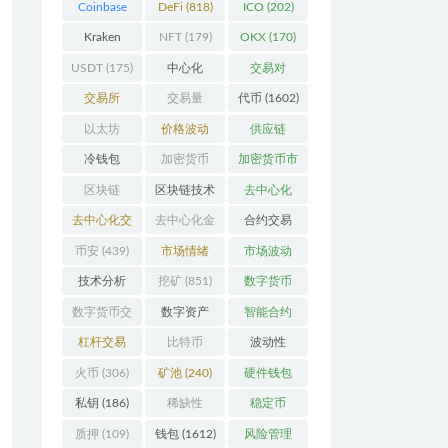
Coinbase
DeFi
(818)
ICO
(202)
(206)
Kraken
NFT
(179)
OKX
(170)
(104)
USDT
(175)
中心化
交易对
(3923)
(359)
交易所
交易量
代币
(1602)
(2164)
(246)
以太坊
价格波动
供应链
(742)
(630)
(118)
冷钱包
加密货币
加密货币市
(175)
(5442)
场
(701)
区块链
区块链技术
去中心化
(4599)
(527)
(4087)
去中心化交
去中心化金
合约交易
易所
(196)
融
(110)
(182)
币安
(439)
市场情绪
市场波动
(337)
(279)
技术分析
挖矿
(851)
数字货币
(148)
(8679)
数字货币交
数字资产
智能合约
易
(150)
(286)
(532)
杠杆交易
比特币
波动性
(231)
(2378)
(352)
火币
(306)
矿池
(240)
硬件钱包
(170)
私钥
(186)
稀缺性
稳定币
(193)
(112)
质押
(109)
钱包
(1612)
风险管理