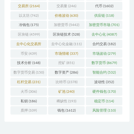
交易所
(2164)
交易量
(246)
代币
(1602)
以太坊
(742)
价格波动
(630)
供应链
(118)
冷钱包
(175)
加密货币
(5442)
加密货币市场
(701)
区块链
(4599)
区块链技术
(528)
去中心化
(4087)
去中心化交易所
去中心化金融
(111)
合约交易
(182)
(197)
币安
(439)
市场情绪
(337)
市场波动
(279)
技术分析
(148)
挖矿
(851)
数字货币
(8679)
数字货币交易
(150)
数字资产
(286)
智能合约
(532)
杠杆交易
(231)
比特币
(2378)
波动性
(352)
火币
(306)
矿池
(240)
硬件钱包
(170)
私钥
(186)
稀缺性
(193)
稳定币
(114)
质押
(109)
钱包
(1612)
风险管理
(110)