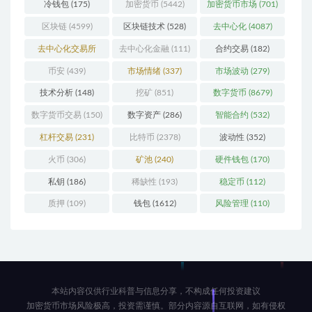
冷钱包
(175)
加密货币
(5442)
加密货币市场
(701)
区块链
(4599)
区块链技术
(528)
去中心化
(4087)
去中心化交易所
去中心化金融
(111)
合约交易
(182)
(196)
币安
(439)
市场情绪
(337)
市场波动
(279)
技术分析
(148)
挖矿
(851)
数字货币
(8679)
数字货币交易
(150)
数字资产
(286)
智能合约
(532)
杠杆交易
(231)
比特币
(2378)
波动性
(352)
火币
(306)
矿池
(240)
硬件钱包
(170)
私钥
(186)
稀缺性
(193)
稳定币
(112)
质押
(109)
钱包
(1612)
风险管理
(110)
本站内容仅供行业科普与信息分享，不构成任何投资建议
加密货币市场风险极高，投资需谨慎。部分内容源自互联网，如有侵权