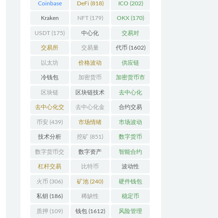
Coinbase
DeFi
(818)
ICO
(202)
(206)
Kraken
NFT
(179)
OKX
(170)
(104)
USDT
(175)
中心化
交易对
(3923)
(359)
交易所
交易量
代币
(1602)
(2164)
(246)
以太坊
价格波动
供应链
(742)
(630)
(118)
冷钱包
加密货币
加密货币市
(175)
(5442)
场
(701)
区块链
区块链技术
去中心化
(4599)
(528)
(4087)
去中心化交
去中心化金
合约交易
易所
(196)
融
(111)
(182)
币安
(439)
市场情绪
市场波动
(337)
(279)
技术分析
挖矿
(851)
数字货币
(148)
(8679)
数字货币交
数字资产
智能合约
易
(150)
(286)
(532)
杠杆交易
比特币
波动性
(231)
(2378)
(352)
火币
(306)
矿池
(240)
硬件钱包
(170)
私钥
(186)
稀缺性
稳定币
(193)
(112)
质押
(109)
钱包
(1612)
风险管理