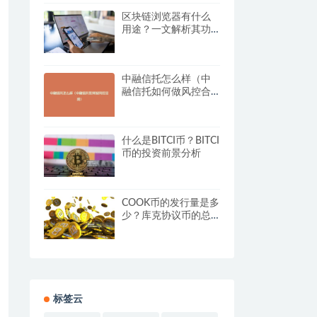
区块链浏览器有什么
用途？一文解析其功
能与优势
中融信托怎么样（中
融信托如何做风控合
规）
什么是BITCI币？BITCI
币的投资前景分析
COOK币的发行量是多
少？库克协议币的总
量分析
标签云