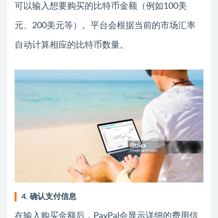
可以输入想要购买的比特币金额（例如100美
元、200美元等）。平台会根据当前的市场汇率
自动计算相应的比特币数量。
4. 确认支付信息
在输入购买金额后，PayPal会显示详细的费用信