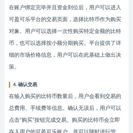
在账户绑定完毕并且资金到位后，用户可以进入
可盈可乐平台的交易页面，选择比特币作为购买
对象。用户可以选择一次性购买特定金额的比特
币，也可以选择按小额分期购买。平台提供了详
细的市场价格信息，用户可以在此基础上做出决
策。
4. 确认交易
在输入购买的比特币数量后，用户会看到交易的
总费用、手续费等信息。确认无误后，用户可以
点击“购买”按钮完成交易。购买的比特币会立即
存入用户的可盈可乐账户，并可以随时进行管