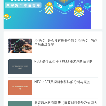
治理代币是否具有投资价值？治理代币的作
用与市场前景
REEF是什么币种？REEF币未来价值剖析
NEO-dBFT共识机制算法的分析与完善
服装原材料有哪些（服装辅料分类及知识大