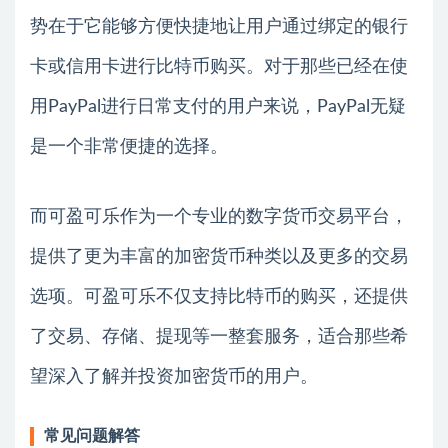
势在于它能够方便快捷地让用户通过绑定的银行
卡或信用卡进行比特币购买。对于那些已经在使
用PayPal进行日常支付的用户来说，PayPal无疑
是一个非常便捷的选择。
而可盈可乐作为一个专业的数字货币交易平台，
提供了更为丰富的加密货币种类以及更多的交易
选项。可盈可乐不仅支持比特币的购买，还提供
了交易、存储、提现等一整套服务，适合那些希
望深入了解并投资加密货币的用户。
常见问题解答