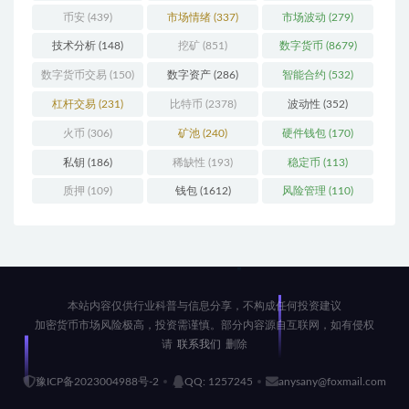
(196)
币安
(439)
市场情绪
(337)
市场波动
(279)
技术分析
(148)
挖矿
(851)
数字货币
(8679)
数字货币交易
(150)
数字资产
(286)
智能合约
(532)
杠杆交易
(231)
比特币
(2378)
波动性
(352)
火币
(306)
矿池
(240)
硬件钱包
(170)
私钥
(186)
稀缺性
(193)
稳定币
(113)
质押
(109)
钱包
(1612)
风险管理
(110)
本站内容仅供行业科普与信息分享，不构成任何投资建议
加密货币市场风险极高，投资需谨慎。部分内容源自互联网，如有侵权
请
联系我们
删除
豫ICP备2023004988号-2
QQ: 1257245
anysany@foxmail.com