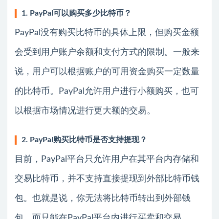
1. PayPal可以购买多少比特币？
PayPal没有购买比特币的具体上限，但购买金额
会受到用户账户余额和支付方式的限制。一般来
说，用户可以根据账户的可用资金购买一定数量
的比特币。PayPal允许用户进行小额购买，也可
以根据市场情况进行更大额的交易。
2. PayPal购买比特币是否支持提现？
目前，PayPal平台只允许用户在其平台内存储和
交易比特币，并不支持直接提现到外部比特币钱
包。也就是说，你无法将比特币转出到外部钱
包，而只能在PayPal平台内进行买卖和交易。