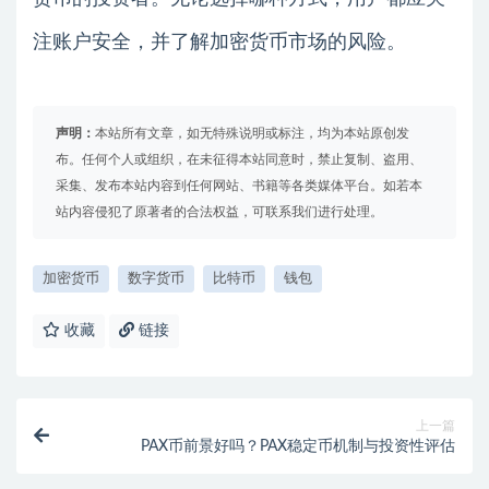
注账户安全，并了解加密货币市场的风险。
声明：
本站所有文章，如无特殊说明或标注，均为本站原创发
布。任何个人或组织，在未征得本站同意时，禁止复制、盗用、
采集、发布本站内容到任何网站、书籍等各类媒体平台。如若本
站内容侵犯了原著者的合法权益，可联系我们进行处理。
加密货币
数字货币
比特币
钱包
收藏
链接
上一篇
PAX币前景好吗？PAX稳定币机制与投资性评估