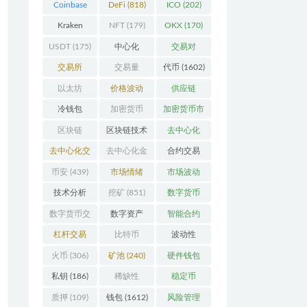
Coinbase
DeFi
(818)
ICO
(202)
(206)
Kraken
NFT
(179)
OKX
(170)
(104)
USDT
(175)
中心化
交易对
(3923)
(359)
交易所
交易量
代币
(1602)
(2164)
(246)
以太坊
价格波动
供应链
(742)
(630)
(118)
冷钱包
加密货币
加密货币市
(175)
(5442)
场
(701)
区块链
区块链技术
去中心化
(4599)
(527)
(4087)
去中心化交
去中心化金
合约交易
易所
(196)
融
(110)
(182)
币安
(439)
市场情绪
市场波动
(337)
(279)
技术分析
挖矿
(851)
数字货币
(148)
(8679)
数字货币交
数字资产
智能合约
易
(150)
(286)
(532)
杠杆交易
比特币
波动性
(231)
(2378)
(352)
火币
(306)
矿池
(240)
硬件钱包
(170)
私钥
(186)
稀缺性
稳定币
(193)
(112)
质押
(109)
钱包
(1612)
风险管理