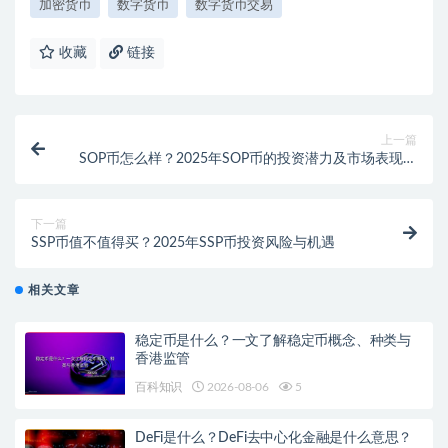
加密货币
数字货币
数字货币交易
收藏
链接
上一篇
SOP币怎么样？2025年SOP币的投资潜力及市场表现分
析
下一篇
SSP币值不值得买？2025年SSP币投资风险与机遇
相关文章
稳定币是什么？一文了解稳定币概念、种类与
香港监管
百科知识
2026-08-06
5
DeFi是什么？DeFi去中心化金融是什么意思？