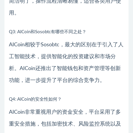
简洁明了，操作流程清晰易懂，适合各类用户使
用。
Q3: AICoin和Sosobtc有哪些不同之处？
AICoin相较于Sosobtc，最大的区别在于引入了人
工智能技术，提供智能化的投资建议和市场分
析。AICoin还推出了智能钱包和资产管理等创新
功能，进一步提升了平台的综合竞争力。
Q4: AICoin的安全性如何？
AICoin非常重视用户的资金安全，平台采用了多
重安全措施，包括加密技术、风险监控系统以及