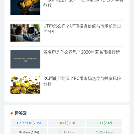
教程
UT币怎么样？UT币投资价值与市场前景全
面分析
匿名币是什么意思？2020年匿名币排行榜
RC币能不能买？RC币市场热度与投资风险
分析
标签云
Coinbase
(206)
DeFi
(818)
ICO
(202)
Kraken
(104)
NFT
(179)
OKX
(170)