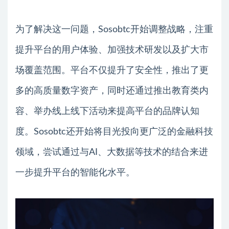
为了解决这一问题，Sosobtc开始调整战略，注重
提升平台的用户体验、加强技术研发以及扩大市
场覆盖范围。平台不仅提升了安全性，推出了更
多的高质量数字资产，同时还通过推出教育类内
容、举办线上线下活动来提高平台的品牌认知
度。Sosobtc还开始将目光投向更广泛的金融科技
领域，尝试通过与AI、大数据等技术的结合来进
一步提升平台的智能化水平。