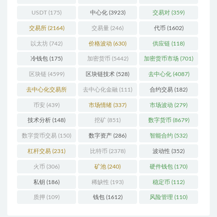
USDT
(175)
中心化
(3923)
交易对
(359)
交易所
(2164)
交易量
(246)
代币
(1602)
以太坊
(742)
价格波动
(630)
供应链
(118)
冷钱包
(175)
加密货币
(5442)
加密货币市场
(701)
区块链
(4599)
区块链技术
(528)
去中心化
(4087)
去中心化交易所
去中心化金融
(111)
合约交易
(182)
(196)
币安
(439)
市场情绪
(337)
市场波动
(279)
技术分析
(148)
挖矿
(851)
数字货币
(8679)
数字货币交易
(150)
数字资产
(286)
智能合约
(532)
杠杆交易
(231)
比特币
(2378)
波动性
(352)
火币
(306)
矿池
(240)
硬件钱包
(170)
私钥
(186)
稀缺性
(193)
稳定币
(112)
质押
(109)
钱包
(1612)
风险管理
(110)