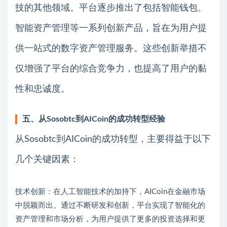
技的其他领域。平台逐步推出了包括智能钱包、
智能资产管理等一系列创新产品，旨在为用户提
供一站式的数字资产管理服务。这些创新举措不
仅增强了平台的综合竞争力，也提高了用户的黏
性和忠诚度。
五、从Sosobtc到AICoin的成功转型经验
从Sosobtc到AICoin的成功转型，主要得益于以下
几个关键因素：
技术创新：在人工智能技术的加持下，AICoin在金融市场
中脱颖而出。通过不断研发和创新，平台实现了智能化的
资产管理和市场分析，为用户提供了更多的投资选择和更