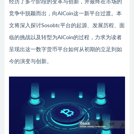
经历了多个阶段的变革与创新，并最终在市场的
竞争中脱颖而出，向AICoin这一新平台过渡。本
文将深入探讨Sosobtc平台的起源、发展历程、面
临的挑战以及转型为AICoin的过程，力求为读者
呈现出这一数字货币平台如何从初期的立足到如
今的演变与创新。