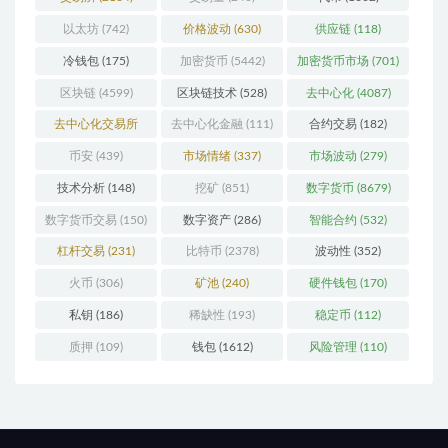
以太坊
(742)
价格波动
(630)
供应链
(118)
冷钱包
(175)
加密货币
(5442)
加密货币市场
(701)
区块链
(4599)
区块链技术
(528)
去中心化
(4087)
去中心化交易所
去中心化金融
(111)
合约交易
(182)
(196)
币安
(439)
市场情绪
(337)
市场波动
(279)
技术分析
(148)
挖矿
(851)
数字货币
(8679)
数字货币交易
(150)
数字资产
(286)
智能合约
(532)
杠杆交易
(231)
比特币
(2378)
波动性
(352)
火币
(306)
矿池
(240)
硬件钱包
(170)
私钥
(186)
稀缺性
(193)
稳定币
(112)
质押
(109)
钱包
(1612)
风险管理
(110)