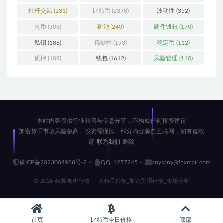
杠杆交易
(231)
比特币
(2378)
波动性
(352)
火币
(306)
矿池
(240)
硬件钱包
(170)
私钥
(186)
稀缺性
(193)
稳定币
(112)
质押
(109)
钱包
(1612)
风险管理
(110)
本站内容仅供行业科普与信息分享，不构成任何投资建议
加密货币市场风险极高，投资需谨慎。部分内容源自互联网，如有侵权
请
联系我们
删除
豫ICP备2023004988号-2
QQ: 1257245
anysany@foxmail.com
© 2026 60搜加密行情 — 比特币价格_加密货币行情_市场分析
首页
比特币今日价格
顶部