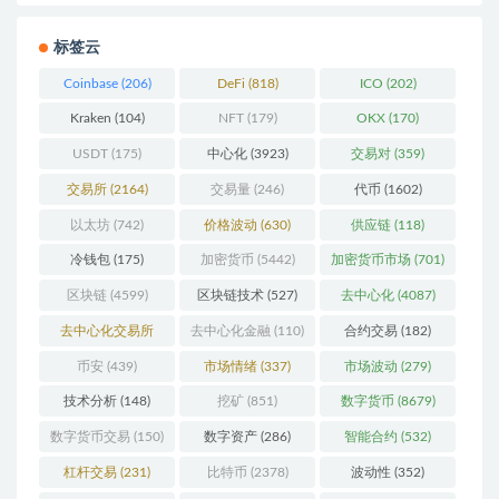
标签云
Coinbase
(206)
DeFi
(818)
ICO
(202)
Kraken
(104)
NFT
(179)
OKX
(170)
USDT
(175)
中心化
(3923)
交易对
(359)
交易所
(2164)
交易量
(246)
代币
(1602)
以太坊
(742)
价格波动
(630)
供应链
(118)
冷钱包
(175)
加密货币
(5442)
加密货币市场
(701)
区块链
(4599)
区块链技术
(527)
去中心化
(4087)
去中心化交易所
去中心化金融
(110)
合约交易
(182)
(196)
币安
(439)
市场情绪
(337)
市场波动
(279)
技术分析
(148)
挖矿
(851)
数字货币
(8679)
数字货币交易
(150)
数字资产
(286)
智能合约
(532)
杠杆交易
(231)
比特币
(2378)
波动性
(352)