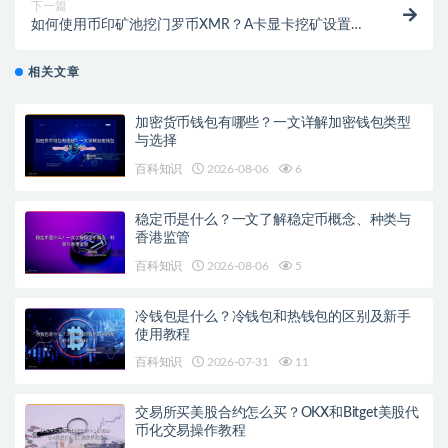
下一篇
如何使用币印矿池挖门罗币XMR？A卡显卡挖矿设置全
攻略
相关文章
加密货币钱包有哪些？一文详解加密钱包类型
与选择
百科知识
2026-08-06
6
稳定币是什么？一文了解稳定币概念、种类与
香港监管
百科知识
2026-08-06
5
冷钱包是什么？冷钱包和热钱包的区别及新手
使用教程
百科知识
2026-07-31
11
交易所买美股合约怎么买？OKX和Bitget美股代
币化交易操作教程