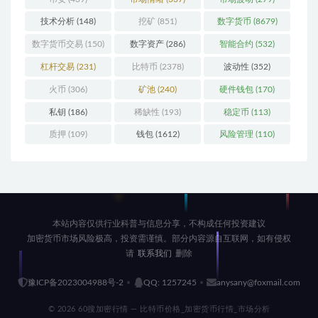
技术分析
(148)
挖矿
(851)
数字货币
(8679)
数字货币交易
(150)
数字资产
(286)
智能合约
(532)
杠杆交易
(231)
比特币
(2378)
波动性
(352)
火币
(306)
矿池
(240)
硬件钱包
(170)
私钥
(186)
稀缺性
(193)
稳定币
(113)
质押
(109)
钱包
(1612)
风险管理
(110)
本站内容仅供行业科普与信息分享，不构成任何投资建议
加密货币市场风险极高，投资需谨慎。部分内容源自互联网，如有侵权
请
联系我们
删除
豫ICP备2023004988号-2
QQ: 1257245
anysany@foxmail.com
© 2026 60搜加密行情 — 比特币价格_加密货币行情_市场分析