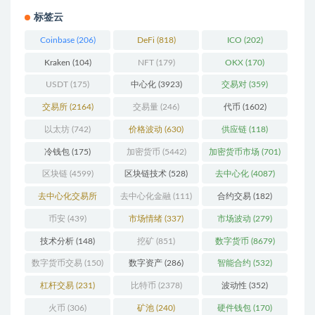
标签云
Coinbase
(206)
DeFi
(818)
ICO
(202)
Kraken
(104)
NFT
(179)
OKX
(170)
USDT
(175)
中心化
(3923)
交易对
(359)
交易所
(2164)
交易量
(246)
代币
(1602)
以太坊
(742)
价格波动
(630)
供应链
(118)
冷钱包
(175)
加密货币
(5442)
加密货币市场
(701)
区块链
(4599)
区块链技术
(528)
去中心化
(4087)
去中心化交易所
去中心化金融
(111)
合约交易
(182)
(196)
币安
(439)
市场情绪
(337)
市场波动
(279)
技术分析
(148)
挖矿
(851)
数字货币
(8679)
数字货币交易
(150)
数字资产
(286)
智能合约
(532)
杠杆交易
(231)
比特币
(2378)
波动性
(352)
火币
(306)
矿池
(240)
硬件钱包
(170)