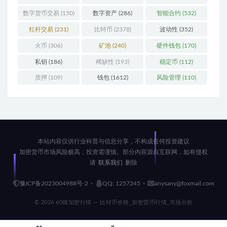
数字货币交易
(150)
数字资产
(286)
智能合约
(532)
杠杆交易
(231)
比特币
(2378)
波动性
(352)
火币
(306)
矿池
(240)
硬件钱包
(170)
私钥
(186)
稀缺性
(193)
稳定币
(112)
质押
(109)
钱包
(1612)
风险管理
(110)
本站内容仅供行业科普与信息分享，不构成任何投资建议
加密货币市场风险极高，投资需谨慎。部分内容源自互联网，如有侵权
请
联系我们
删除
豫ICP备2023004988号-2
QQ: 1257245
anysany@foxmail.com
© 2026 60搜加密行情 — 比特币价格_加密货币行情_市场分析