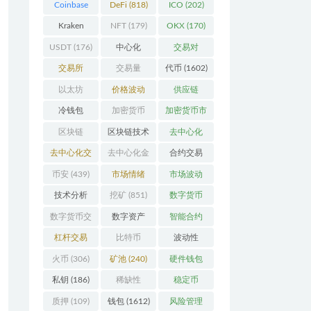
Coinbase
DeFi
(818)
ICO
(202)
(206)
Kraken
NFT
(179)
OKX
(170)
(104)
USDT
(176)
中心化
交易对
(3923)
(359)
交易所
交易量
代币
(1602)
(2164)
(246)
以太坊
价格波动
供应链
(742)
(630)
(118)
冷钱包
加密货币
加密货币市
(175)
(5442)
场
(701)
区块链
区块链技术
去中心化
(4599)
(528)
(4087)
去中心化交
去中心化金
合约交易
易所
(196)
融
(111)
(182)
币安
(439)
市场情绪
市场波动
(337)
(279)
技术分析
挖矿
(851)
数字货币
(148)
(8679)
数字货币交
数字资产
智能合约
易
(150)
(286)
(532)
杠杆交易
比特币
波动性
(231)
(2378)
(352)
火币
(306)
矿池
(240)
硬件钱包
(170)
私钥
(186)
稀缺性
稳定币
(193)
(113)
质押
(109)
钱包
(1612)
风险管理