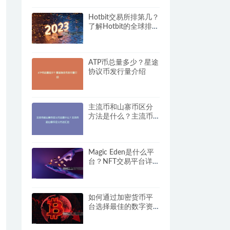
Hotbit交易所排第几？
了解Hotbit的全球排名
情况
ATP币总量多少？星途
协议币发行量介绍
主流币和山寨币区分
方法是什么？主流币
和山寨币区分方法汇
总
Magic Eden是什么平
台？NFT交易平台详细
解析
如何通过加密货币平
台选择最佳的数字资
产？