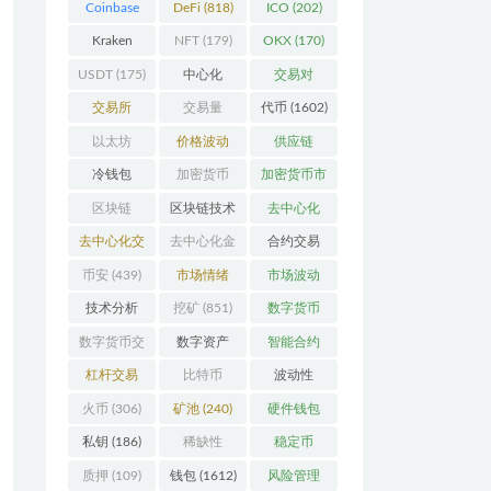
Coinbase
DeFi
(818)
ICO
(202)
(206)
Kraken
NFT
(179)
OKX
(170)
(104)
USDT
(175)
中心化
交易对
(3923)
(359)
交易所
交易量
代币
(1602)
(2164)
(246)
以太坊
价格波动
供应链
(742)
(630)
(118)
冷钱包
加密货币
加密货币市
(175)
(5442)
场
(701)
区块链
区块链技术
去中心化
(4599)
(527)
(4087)
去中心化交
去中心化金
合约交易
易所
(196)
融
(110)
(182)
币安
(439)
市场情绪
市场波动
(337)
(279)
技术分析
挖矿
(851)
数字货币
(148)
(8679)
数字货币交
数字资产
智能合约
易
(150)
(286)
(532)
杠杆交易
比特币
波动性
(231)
(2378)
(352)
火币
(306)
矿池
(240)
硬件钱包
(170)
私钥
(186)
稀缺性
稳定币
(193)
(112)
质押
(109)
钱包
(1612)
风险管理