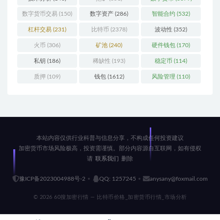
数字货币交易
(150)
数字资产
(286)
智能合约
(532)
杠杆交易
(231)
比特币
(2378)
波动性
(352)
火币
(306)
矿池
(240)
硬件钱包
(170)
私钥
(186)
稀缺性
(193)
稳定币
(114)
质押
(109)
钱包
(1612)
风险管理
(110)
本站内容仅供行业科普与信息分享，不构成任何投资建议
加密货币市场风险极高，投资需谨慎。部分内容源自互联网，如有侵权
请
联系我们
删除
豫ICP备2023004988号-2
QQ: 1257245
anysany@foxmail.com
© 2026 60搜加密行情 — 比特币价格_加密货币行情_市场分析