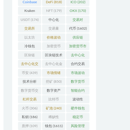
Coinbase
DeFi
(818)
ICO
(202)
(206)
Kraken
NFT
(179)
OKX
(170)
(104)
USDT
(174)
中心化
交易对
(3923)
(359)
交易所
交易量
代币
(1602)
(2164)
(246)
以太坊
价格波动
供应链
(741)
(630)
(118)
冷钱包
加密货币
加密货币市
(175)
(5441)
场
(701)
区块链
区块链技术
去中心化
(4598)
(527)
(4087)
去中心化交
去中心化金
合约交易
易所
(196)
融
(110)
(182)
币安
(439)
市场情绪
市场波动
(337)
(279)
技术分析
挖矿
(850)
数字货币
(148)
(8679)
数字货币交
数字资产
智能合约
易
(150)
(286)
(532)
杠杆交易
比特币
波动性
(231)
(2377)
(352)
火币
(306)
矿池
(240)
硬件钱包
(170)
私钥
(186)
稀缺性
稳定币
(193)
(111)
质押
(109)
钱包
(1611)
风险管理