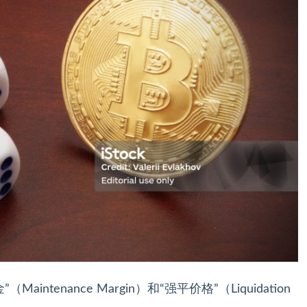
tenance Margin）和“强平价格”（Liquidation