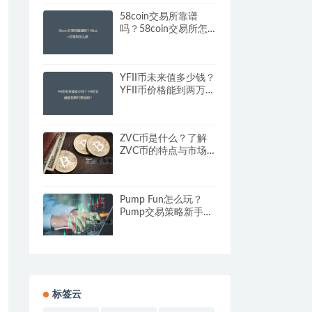
58coin交易所靠谱
吗？58coin交易所怎
么样
YFII币未来值多少钱？
YFII币价格能到两万美
金吗？
ZVC币是什么？了解
ZVC币的特点与市场前
景
Pump Fun怎么玩？
Pump交易策略新手教
程
标签云