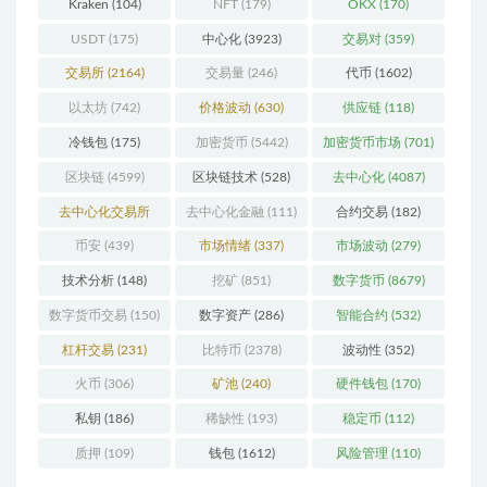
Kraken
(104)
NFT
(179)
OKX
(170)
USDT
(175)
中心化
(3923)
交易对
(359)
交易所
(2164)
交易量
(246)
代币
(1602)
以太坊
(742)
价格波动
(630)
供应链
(118)
冷钱包
(175)
加密货币
(5442)
加密货币市场
(701)
区块链
(4599)
区块链技术
(528)
去中心化
(4087)
去中心化交易所
去中心化金融
(111)
合约交易
(182)
(196)
币安
(439)
市场情绪
(337)
市场波动
(279)
技术分析
(148)
挖矿
(851)
数字货币
(8679)
数字货币交易
(150)
数字资产
(286)
智能合约
(532)
杠杆交易
(231)
比特币
(2378)
波动性
(352)
火币
(306)
矿池
(240)
硬件钱包
(170)
私钥
(186)
稀缺性
(193)
稳定币
(112)
质押
(109)
钱包
(1612)
风险管理
(110)