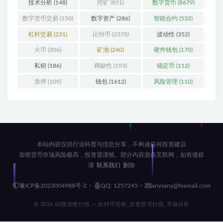
技术分析
(148)
挖矿
(851)
数字货币
(8679)
数字货币交易
(150)
数字资产
(286)
智能合约
(532)
杠杆交易
(231)
比特币
(2378)
波动性
(352)
火币
(306)
矿池
(240)
硬件钱包
(170)
私钥
(186)
稀缺性
(193)
稳定币
(112)
质押
(109)
钱包
(1612)
风险管理
(110)
本站内容仅供行业科普与信息分享，不构成任何投资建议
加密货币市场风险极高，投资需谨慎。部分内容源自互联网，如有侵权
请
联系我们
删除
豫ICP备2023004988号-2
QQ: 1257245
anysany@foxmail.com
© 2026 60搜加密行情 — 比特币价格_加密货币行情_市场分析