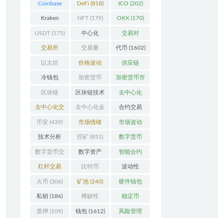
Coinbase
DeFi
(818)
ICO
(202)
(206)
Kraken
NFT
(179)
OKX
(170)
(104)
USDT
(175)
中心化
交易对
(3923)
(359)
交易所
交易量
代币
(1602)
(2164)
(246)
以太坊
价格波动
供应链
(742)
(630)
(118)
冷钱包
加密货币
加密货币市
(175)
(5442)
场
(701)
区块链
区块链技术
去中心化
(4599)
(528)
(4087)
去中心化交
去中心化金
合约交易
易所
(196)
融
(111)
(182)
币安
(439)
市场情绪
市场波动
(337)
(279)
技术分析
挖矿
(851)
数字货币
(148)
(8679)
数字货币交
数字资产
智能合约
易
(150)
(286)
(532)
杠杆交易
比特币
波动性
(231)
(2378)
(352)
火币
(306)
矿池
(240)
硬件钱包
(170)
私钥
(186)
稀缺性
稳定币
(193)
(112)
质押
(109)
钱包
(1612)
风险管理