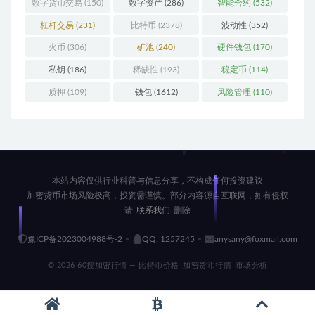
数字货币交易
(150)
数字资产
(286)
智能合约
(532)
杠杆交易
(231)
比特币
(2378)
波动性
(352)
火币
(306)
矿池
(240)
硬件钱包
(170)
私钥
(186)
稀缺性
(193)
稳定币
(114)
质押
(109)
钱包
(1612)
风险管理
(110)
本站内容仅供行业科普与信息分享，不构成任何投资建议
加密货币市场风险极高，投资需谨慎。部分内容源自互联网，如有侵权
请
联系我们
删除
豫ICP备2023004988号-2
QQ: 1257245
anysany@foxmail.com
© 2026 60搜加密行情 — 比特币价格_加密货币行情_市场分析