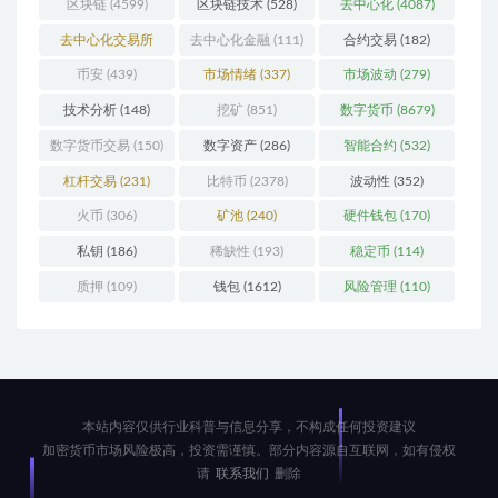
区块链
(4599)
区块链技术
(528)
去中心化
(4087)
去中心化交易所
去中心化金融
(111)
合约交易
(182)
(196)
币安
(439)
市场情绪
(337)
市场波动
(279)
技术分析
(148)
挖矿
(851)
数字货币
(8679)
数字货币交易
(150)
数字资产
(286)
智能合约
(532)
杠杆交易
(231)
比特币
(2378)
波动性
(352)
火币
(306)
矿池
(240)
硬件钱包
(170)
私钥
(186)
稀缺性
(193)
稳定币
(114)
质押
(109)
钱包
(1612)
风险管理
(110)
本站内容仅供行业科普与信息分享，不构成任何投资建议
加密货币市场风险极高，投资需谨慎。部分内容源自互联网，如有侵权
请
联系我们
删除