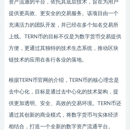
资产流通的平台，依托其底层技术，旨在为用户
提供更高效、更安全的交易服务。该项目由一个
充满活力的团队开发，并已经在多个知名交易所
上线。TERN币的目标不仅是为数字货币交易提供
方便，更通过其独特的技术生态系统，推动区块
链技术的应用在各行各业的落地。
根据TERN币官网的介绍，TERN币的核心理念是
去中心化，目标是通过去中心化的技术架构，提
供更加透明、安全、高效的交易环境。TERN币还
通过其创新的商业模式，将数字货币与实体经济
相结合，打造一个全新的数字资产流通平台。