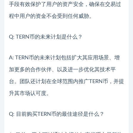
手段有效保护了用户的资产安全，确保在交易过
程中用户的资金不会受到任何威胁。
Q: TERN币的未来计划是什么？
A: TERN币的未来计划包括扩大其应用场景、增
加更多的合作伙伴、以及进一步优化其技术平
台。团队还计划在全球范围内推广TERN币，并提
升其市场认可度。
Q: 目前购买TERN币的最佳途径是什么？