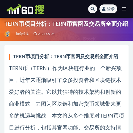
登录
全部
TERN币项目分析：TERN币官网及交易所全面介绍
加密经济
2025-05-31
TERN币项目分析：TERN币官网及交易所全面介绍
TERN币（TERN）作为区块链行业的一个新兴项
目，近年来逐渐吸引了众多投资者和区块链技术
爱好者的关注。它以其独特的技术架构和创新的
商业模式，力图为区块链和加密货币领域带来更
多的机遇与挑战。本文将从多个维度对TERN币项
目进行分析，包括其官网功能、交易所的支持情