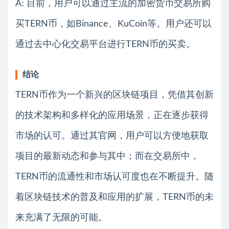
A: 目前，用户可以通过主流的加密货币交易所购
买TERN币，如Binance、KuCoin等。用户还可以
通过去中心化交易平台进行TERN币的买卖。
结论
TERN币作为一个新兴的区块链项目，凭借其创新
的技术架构和多样化的应用场景，正在逐步获得
市场的认可。通过其官网，用户可以方便地获取
项目的最新动态和参与其中；而在交易所中，
TERN币的流通性和市场认可度也在不断提升。随
着区块链技术的普及和应用的扩展，TERN币的未
来充满了无限的可能。