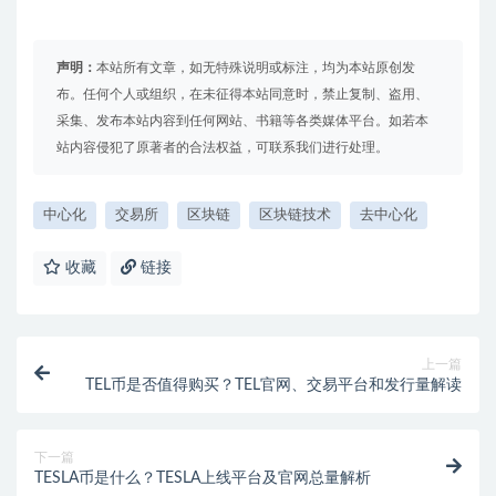
声明：
本站所有文章，如无特殊说明或标注，均为本站原创发
布。任何个人或组织，在未征得本站同意时，禁止复制、盗用、
采集、发布本站内容到任何网站、书籍等各类媒体平台。如若本
站内容侵犯了原著者的合法权益，可联系我们进行处理。
中心化
交易所
区块链
区块链技术
去中心化
收藏
链接
上一篇
TEL币是否值得购买？TEL官网、交易平台和发行量解读
下一篇
TESLA币是什么？TESLA上线平台及官网总量解析