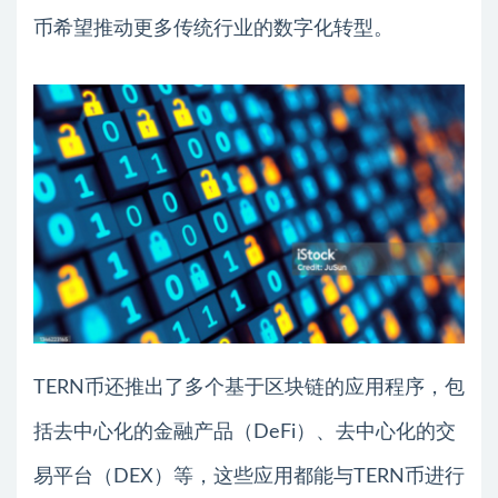
币希望推动更多传统行业的数字化转型。
TERN币还推出了多个基于区块链的应用程序，包
括去中心化的金融产品（DeFi）、去中心化的交
易平台（DEX）等，这些应用都能与TERN币进行