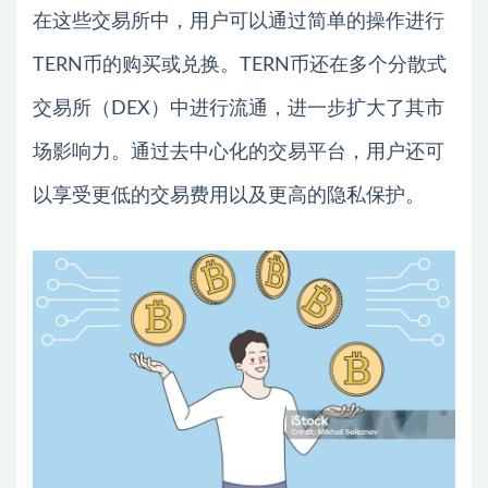
在这些交易所中，用户可以通过简单的操作进行
TERN币的购买或兑换。TERN币还在多个分散式
交易所（DEX）中进行流通，进一步扩大了其市
场影响力。通过去中心化的交易平台，用户还可
以享受更低的交易费用以及更高的隐私保护。