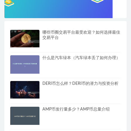
哪些币圈交易平台最受欢迎？如何选择最佳
交易平台
什么是汽车绿本（汽车绿本丢了如何办理）
DERI币怎么样？DERI币的潜力与投资分析
AMP币发行量多少？AMP币总量介绍