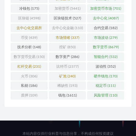
冷钱包
(175)
加密货币
(5441)
加密货币市场
(701)
区块链
(4598)
区块链技术
(527)
去中心化
(4087)
去中心化交易所
去中心化金融
(110)
合约交易
(182)
(196)
币安
(439)
市场情绪
(337)
市场波动
(279)
技术分析
(148)
挖矿
(850)
数字货币
(8679)
数字货币交易
(150)
数字资产
(286)
智能合约
(532)
杠杆交易
(231)
比特币
(2377)
波动性
(352)
火币
(306)
矿池
(240)
硬件钱包
(170)
私钥
(186)
稀缺性
(193)
稳定币
(111)
质押
(109)
钱包
(1611)
风险管理
(110)
本站内容仅供行业科普与信息分享，不构成任何投资建议