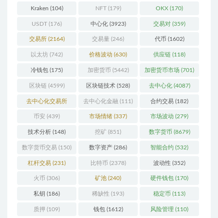
Kraken
(104)
NFT
(179)
OKX
(170)
USDT
(176)
中心化
(3923)
交易对
(359)
交易所
(2164)
交易量
(246)
代币
(1602)
以太坊
(742)
价格波动
(630)
供应链
(118)
冷钱包
(175)
加密货币
(5442)
加密货币市场
(701)
区块链
(4599)
区块链技术
(528)
去中心化
(4087)
去中心化交易所
去中心化金融
(111)
合约交易
(182)
(196)
币安
(439)
市场情绪
(337)
市场波动
(279)
技术分析
(148)
挖矿
(851)
数字货币
(8679)
数字货币交易
(150)
数字资产
(286)
智能合约
(532)
杠杆交易
(231)
比特币
(2378)
波动性
(352)
火币
(306)
矿池
(240)
硬件钱包
(170)
私钥
(186)
稀缺性
(193)
稳定币
(113)
质押
(109)
钱包
(1612)
风险管理
(110)