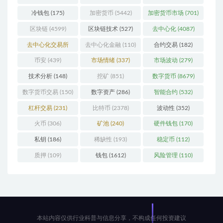
冷钱包
(175)
加密货币
(5442)
加密货币市场
(701)
区块链
(4599)
区块链技术
(527)
去中心化
(4087)
去中心化交易所
去中心化金融
(110)
合约交易
(182)
(196)
币安
(439)
市场情绪
(337)
市场波动
(279)
技术分析
(148)
挖矿
(851)
数字货币
(8679)
数字货币交易
(150)
数字资产
(286)
智能合约
(532)
杠杆交易
(231)
比特币
(2378)
波动性
(352)
火币
(306)
矿池
(240)
硬件钱包
(170)
私钥
(186)
稀缺性
(193)
稳定币
(112)
质押
(109)
钱包
(1612)
风险管理
(110)
本站内容仅供行业科普与信息分享，不构成任何投资建议