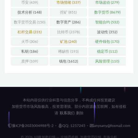
(196)
币安
(439)
市场情绪
(337)
市场波动
(279)
技术分析
(148)
挖矿
(851)
数字货币
(8679)
数字货币交易
(150)
数字资产
(286)
智能合约
(532)
杠杆交易
(231)
比特币
(2378)
波动性
(352)
火币
(306)
矿池
(240)
硬件钱包
(170)
私钥
(186)
稀缺性
(193)
稳定币
(112)
质押
(109)
钱包
(1612)
风险管理
(110)
本站内容仅供行业科普与信息分享，不构成任何投资建议
加密货币市场风险极高，投资需谨慎。部分内容源自互联网，如有侵权
请
联系我们
删除
豫ICP备2023004988号-2
QQ: 1257245
anysany@foxmail.com
© 2026 60搜加密行情 — 比特币价格_加密货币行情_市场分析