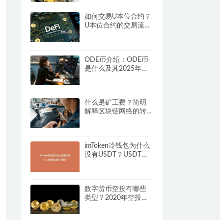
如何交易U本位合约？
U本位合约的交易流程
及技巧
ODE币介绍：ODE币
是什么及其2025年投
资可行性分析
什么是矿工费？简明
解释区块链网络的转
账手续费
imToken冷钱包为什么
没有USDT？USDT怎
么转入钱包？
数字货币空投有哪些
类型？2020年空投模
式全面盘点