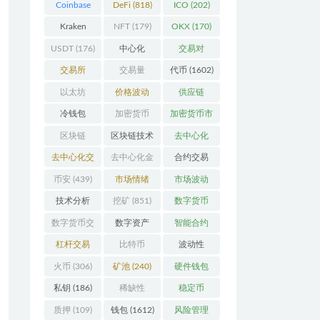
Coinbase
DeFi
(818)
ICO
(202)
(206)
Kraken
NFT
(179)
OKX
(170)
(104)
USDT
(176)
中心化
交易对
(3923)
(359)
交易所
交易量
代币
(1602)
(2164)
(246)
以太坊
价格波动
供应链
(742)
(630)
(118)
冷钱包
加密货币
加密货币市
(175)
(5442)
场
(701)
区块链
区块链技术
去中心化
(4599)
(528)
(4087)
去中心化交
去中心化金
合约交易
易所
(196)
融
(111)
(182)
币安
(439)
市场情绪
市场波动
(337)
(279)
技术分析
挖矿
(851)
数字货币
(148)
(8679)
数字货币交
数字资产
智能合约
易
(150)
(286)
(532)
杠杆交易
比特币
波动性
(231)
(2378)
(352)
火币
(306)
矿池
(240)
硬件钱包
(170)
私钥
(186)
稀缺性
稳定币
(193)
(113)
质押
(109)
钱包
(1612)
风险管理