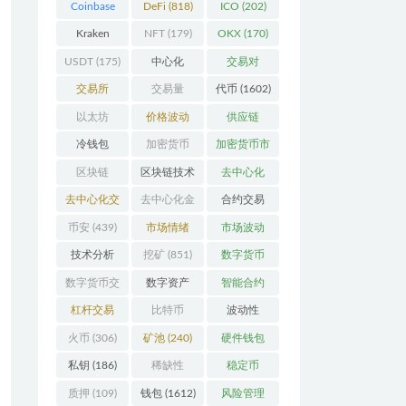
Coinbase
DeFi
(818)
ICO
(202)
(206)
Kraken
NFT
(179)
OKX
(170)
(104)
USDT
(175)
中心化
交易对
(3923)
(359)
交易所
交易量
代币
(1602)
(2164)
(246)
以太坊
价格波动
供应链
(742)
(630)
(118)
冷钱包
加密货币
加密货币市
(175)
(5442)
场
(701)
区块链
区块链技术
去中心化
(4599)
(528)
(4087)
去中心化交
去中心化金
合约交易
易所
(196)
融
(111)
(182)
币安
(439)
市场情绪
市场波动
(337)
(279)
技术分析
挖矿
(851)
数字货币
(148)
(8679)
数字货币交
数字资产
智能合约
易
(150)
(286)
(532)
杠杆交易
比特币
波动性
(231)
(2378)
(352)
火币
(306)
矿池
(240)
硬件钱包
(170)
私钥
(186)
稀缺性
稳定币
(193)
(112)
质押
(109)
钱包
(1612)
风险管理