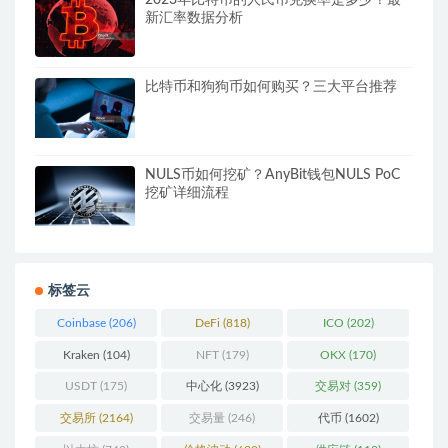
新汇率数据分析
比特币和狗狗币如何购买？三大平台推荐
NULS币如何挖矿？AnyBit钱包NULS PoC
挖矿详细流程
标签云
Coinbase
(206)
DeFi
(818)
ICO
(202)
Kraken
(104)
NFT
(179)
OKX
(170)
USDT
(175)
中心化
(3923)
交易对
(359)
交易所
(2164)
交易量
(246)
代币
(1602)