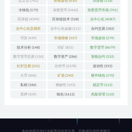
以太坊
(742)
价格波动
(630)
供应链
(118)
冷钱包
(175)
加密货币
(5442)
加密货币市场
(701)
区块链
(4599)
区块链技术
(528)
去中心化
(4087)
去中心化交易所
去中心化金融
(111)
合约交易
(182)
(196)
币安
(439)
市场情绪
(337)
市场波动
(279)
技术分析
(148)
挖矿
(851)
数字货币
(8679)
数字货币交易
(150)
数字资产
(286)
智能合约
(532)
杠杆交易
(231)
比特币
(2378)
波动性
(352)
火币
(306)
矿池
(240)
硬件钱包
(170)
私钥
(186)
稀缺性
(193)
稳定币
(112)
质押
(109)
钱包
(1612)
风险管理
(110)
本站内容仅供行业科普与信息分享，不构成任何投资建议