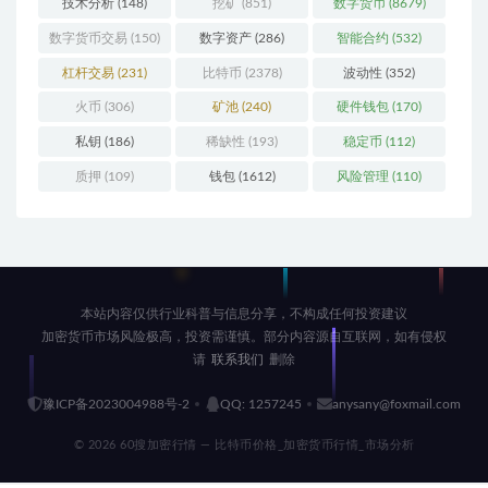
技术分析
(148)
挖矿
(851)
数字货币
(8679)
数字货币交易
(150)
数字资产
(286)
智能合约
(532)
杠杆交易
(231)
比特币
(2378)
波动性
(352)
火币
(306)
矿池
(240)
硬件钱包
(170)
私钥
(186)
稀缺性
(193)
稳定币
(112)
质押
(109)
钱包
(1612)
风险管理
(110)
本站内容仅供行业科普与信息分享，不构成任何投资建议
加密货币市场风险极高，投资需谨慎。部分内容源自互联网，如有侵权
请
联系我们
删除
豫ICP备2023004988号-2
QQ: 1257245
anysany@foxmail.com
© 2026 60搜加密行情 — 比特币价格_加密货币行情_市场分析