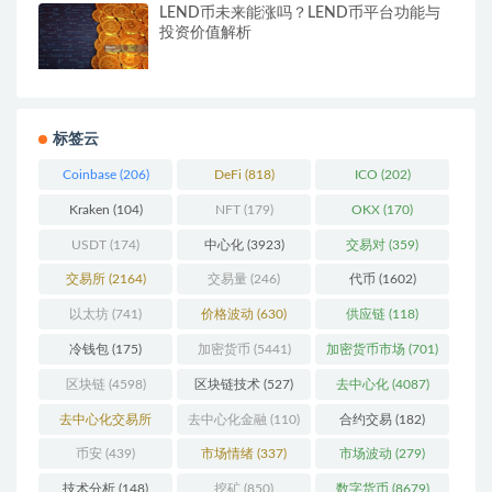
LEND币未来能涨吗？LEND币平台功能与
投资价值解析
标签云
Coinbase
(206)
DeFi
(818)
ICO
(202)
Kraken
(104)
NFT
(179)
OKX
(170)
USDT
(174)
中心化
(3923)
交易对
(359)
交易所
(2164)
交易量
(246)
代币
(1602)
以太坊
(741)
价格波动
(630)
供应链
(118)
冷钱包
(175)
加密货币
(5441)
加密货币市场
(701)
区块链
(4598)
区块链技术
(527)
去中心化
(4087)
去中心化交易所
去中心化金融
(110)
合约交易
(182)
(196)
币安
(439)
市场情绪
(337)
市场波动
(279)
技术分析
(148)
挖矿
(850)
数字货币
(8679)