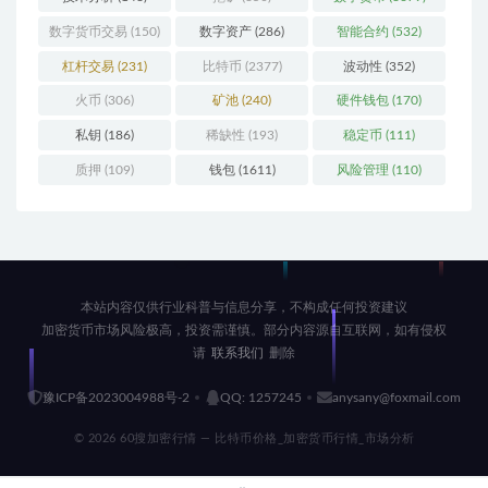
数字货币交易
(150)
数字资产
(286)
智能合约
(532)
杠杆交易
(231)
比特币
(2377)
波动性
(352)
火币
(306)
矿池
(240)
硬件钱包
(170)
私钥
(186)
稀缺性
(193)
稳定币
(111)
质押
(109)
钱包
(1611)
风险管理
(110)
本站内容仅供行业科普与信息分享，不构成任何投资建议
加密货币市场风险极高，投资需谨慎。部分内容源自互联网，如有侵权
请
联系我们
删除
豫ICP备2023004988号-2
QQ: 1257245
anysany@foxmail.com
© 2026 60搜加密行情 — 比特币价格_加密货币行情_市场分析