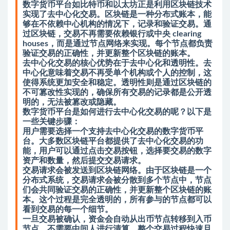
数字货币平台如比特币和以太坊正是利用区块链技术
实现了去中心化交易。区块链是一种分布式账本，能
够在不依赖中心机构的情况下，记录和验证交易。通
过区块链，交易不再需要依赖银行或中央 clearing
houses，而是通过节点网络来实现。每个节点都负责
验证交易的正确性，并更新整个区块链的账本。
去中心化交易的核心优势在于去中心化和透明性。去
中心化意味着交易不再受单个机构或个人的控制，这
使得系统更加安全和稳定。透明性则是通过区块链的
不可篡改性实现的，确保所有交易的记录都是公开透
明的，无法被篡改或隐藏。
数字货币平台是如何进行去中心化交易的呢？以下是
一些关键步骤：
用户需要选择一个支持去中心化交易的数字货币平
台。大多数区块链平台都提供了去中心化交易的功
能，用户可以通过点击交易按钮，选择要交易的数字
资产和数量，然后提交交易请求。
交易请求会被发送到区块链网络。由于区块链是一个
分布式系统，交易请求会被分散到多个节点中，节点
们会共同验证交易的正确性，并更新整个区块链的账
本。这个过程是完全透明的，所有参与的节点都可以
看到交易的每一个细节。
一旦交易被确认，资金会自动从出币节点转移到入币
节点，不需要中间人进行清算。整个交易过程快速且