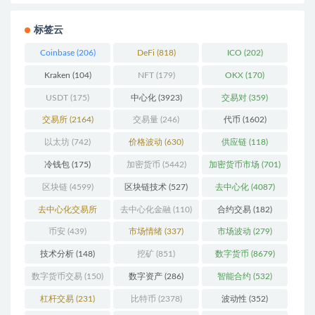
标签云
Coinbase
(206)
DeFi
(818)
ICO
(202)
Kraken
(104)
NFT
(179)
OKX
(170)
USDT
(175)
中心化
(3923)
交易对
(359)
交易所
(2164)
交易量
(246)
代币
(1602)
以太坊
(742)
价格波动
(630)
供应链
(118)
冷钱包
(175)
加密货币
(5442)
加密货币市场
(701)
区块链
(4599)
区块链技术
(527)
去中心化
(4087)
去中心化交易所
去中心化金融
(110)
合约交易
(182)
(196)
币安
(439)
市场情绪
(337)
市场波动
(279)
技术分析
(148)
挖矿
(851)
数字货币
(8679)
数字货币交易
(150)
数字资产
(286)
智能合约
(532)
杠杆交易
(231)
比特币
(2378)
波动性
(352)