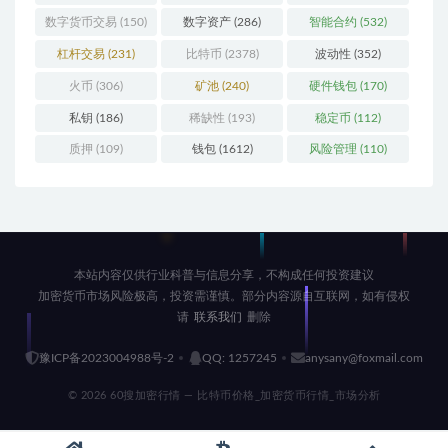
数字货币交易
(150)
数字资产
(286)
智能合约
(532)
杠杆交易
(231)
比特币
(2378)
波动性
(352)
火币
(306)
矿池
(240)
硬件钱包
(170)
私钥
(186)
稀缺性
(193)
稳定币
(112)
质押
(109)
钱包
(1612)
风险管理
(110)
本站内容仅供行业科普与信息分享，不构成任何投资建议
加密货币市场风险极高，投资需谨慎。部分内容源自互联网，如有侵权
请
联系我们
删除
豫ICP备2023004988号-2
QQ: 1257245
anysany@foxmail.com
© 2026 60搜加密行情 — 比特币价格_加密货币行情_市场分析