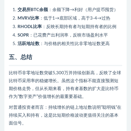
交易所BTC余额
：余额下降→利好（用户提币囤货）
MVRV比率
：低于1→底部区域，高于3-4→过热
RHODL比率
：反映长期持有者与短期持有者的比例
SOPR
：已花费产出利润率，反映市场盈利水平
活跃地址数
：与价格的相关性比非零地址数更高
五、总结
比特币非零地址数突破5,300万并持续创新高，反映了全球
比特币采用率的稳健增长。虽然这个指标不能直接预测短
期价格走势，但从长期来看，持有者基数的扩大是比特币
作为”数字资产”价值增长的最重要基础。
对普通投资者而言：持续增长的链上地址数说明”聪明钱”在
持续买入和持有，这是比短期价格波动更值得关注的基本
面信号。