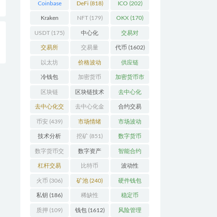
Coinbase
DeFi
(818)
ICO
(202)
(206)
Kraken
NFT
(179)
OKX
(170)
(104)
USDT
(175)
中心化
交易对
整
(3923)
(359)
交易所
交易量
代币
(1602)
(2164)
(246)
以太坊
价格波动
供应链
(742)
(630)
(118)
冷钱包
加密货币
加密货币市
(175)
(5442)
场
(701)
区块链
区块链技术
去中心化
(4599)
(527)
(4087)
去中心化交
去中心化金
合约交易
易所
(196)
融
(110)
(182)
币安
(439)
市场情绪
市场波动
(337)
(279)
技术分析
挖矿
(851)
数字货币
(148)
(8679)
数字货币交
数字资产
智能合约
易
(150)
(286)
(532)
杠杆交易
比特币
波动性
(231)
(2378)
(352)
火币
(306)
矿池
(240)
硬件钱包
(170)
私钥
(186)
稀缺性
稳定币
(193)
(112)
质押
(109)
钱包
(1612)
风险管理