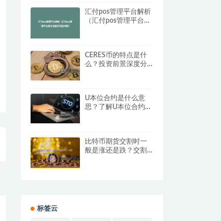
汇付pos管理平台解析
（汇付pos管理平台刷
卡流程及风险详解）
CERES币的特点是什
么？投资前景深度分
析
U本位合约是什么意
思？了解U本位合约的
操作与优势
比特币期货交割时一
般是涨还是跌？交割
日行情波动原因分析
入
标签云