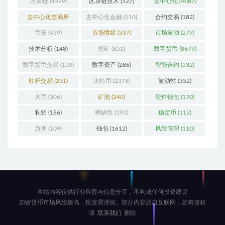
区块链
(4599)
区块链技术
(527)
去中心化
(4087)
去中心化交易所
去中心化金融
(110)
合约交易
(182)
(196)
币安
(439)
市场情绪
(337)
市场波动
(279)
技术分析
(148)
挖矿
(851)
数字货币
(8679)
数字货币交易
(150)
数字资产
(286)
智能合约
(532)
杠杆交易
(231)
比特币
(2378)
波动性
(352)
火币
(306)
矿池
(240)
硬件钱包
(170)
私钥
(186)
稀缺性
(193)
稳定币
(112)
质押
(109)
钱包
(1612)
风险管理
(110)
本站内容仅供行业科普与信息分享，不构成任何投资建议
加密货币市场风险极高，投资需谨慎。部分内容源自互联网，如有侵权
请
联系我们
删除